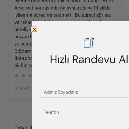
ellerine gözlerim kapalı kendimi emanet ettim.
Ameliyat sonrasında da aynı özen ve titizlikle
iyileşme sürecimi takip etti. Bu süreci ağrısız
ve rahat bir şekilde geçirmemi sağladı. Bu
ameliyatı olmak isteyen ve işin uzmanını
arayan herkese tecrübesi, bilgisi, sihirli elleri
ve hastalarına gösterdiği özenden dolayı
Çiğdem Hocayı tavsiye ederim. Güler yüzlü
Hızlı Randevu Al
doktorum ellerine sağlık! Size ve değerli
ekibinize sonsuz teşekkürler.
Dilara K.
Değerli Plastik Cerrahı Dr. Çiğdem Karadağ,