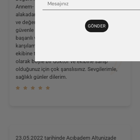
Annem- Gülhanım Ayvalı için gösterdiği ilgi ve
alakadan dolayı oldukça mutluyum. Kendisinin
ve değerli ekibinin güler yüzlü ve sonsuz
GÖNDER
güvenle çalışmasına hayran kaldım. Oldukça
başarılı ve tüm sorularımıza karşı içtenlikle
karşılamış olmasından dolayı kendisine ve
ekibine teşekkür ederim. Acıbadem grubu
olarak böyle bir doktor ve ekibine sahip
olduğunuz için çok şanslısınız. Sevgilerimle,
sağlıklı günler dilerim.
23.05.2022 tarihinde Acıbadem Altunizade