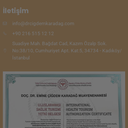
İletişim
info@drcigdemkaradag.com
+90 216 515 12 12
Suadiye Mah. Bağdat Cad, Kazım Özalp Sok.
No:38/10, Cumhuriyet Apt. Kat:5, 34734 - Kadıköy/
İstanbul