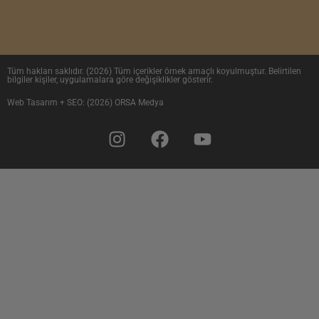
Tüm hakları saklıdır. (2026) Tüm içerikler örnek amaçlı koyulmuştur. Belirtilen
bilgiler kişiler, uygulamalara göre değişiklikler gösterir.
Web Tasarım + SEO: (2026) ORSA Medya