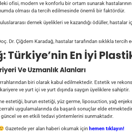
i ofisi, modern ve konforlu bir ortam sunarak hastalarının
onumda olması da tercih edilmesinde önemli bir faktördür.
uslararası dernek üyelikleri ve kazandığı ödüller, hastalar içi
oç. Dr. Çiğdem Karadağ, hastalar tarafından sıklıkla tercih e
 Türkiye’nin En İyi Plasti
iyeri Ve Uzmanlık Alanları
rahlarından biri olarak kabul edilmektedir. Estetik ve rekons
riyere ve yurt içi ve yurt dışında saygın üyeliklere sahiptir.
tetiği, burun estetiği, yüz germe, liposuction, yağ enjeksi
 cerrahi uygulamalarında da başarılı sonuçlar elde etmektedir.
 güncel ve en etkili tedavi yöntemlerini sunmaktadır.
Gazetede yer alan haberi okumak için
hemen tıklayın!