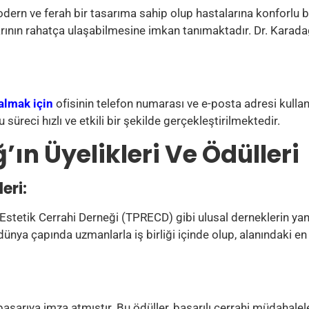
ern ve ferah bir tasarıma sahip olup hastalarına konforlu b
rının rahatça ulaşabilmesine imkan tanımaktadır. Dr. Karadağ
almak için
ofisinin telefon numarası ve e-posta adresi kullan
süreci hızlı ve etkili bir şekilde gerçekleştirilmektedir.
ın Üyelikleri Ve Ödülleri
eri:
Estetik Cerrahi Derneği (TPRECD) gibi ulusal derneklerin yanı
dünya çapında uzmanlarla iş birliği içinde olup, alanındaki en
şarıya imza atmıştır. Bu ödüller, başarılı cerrahi müdahalele