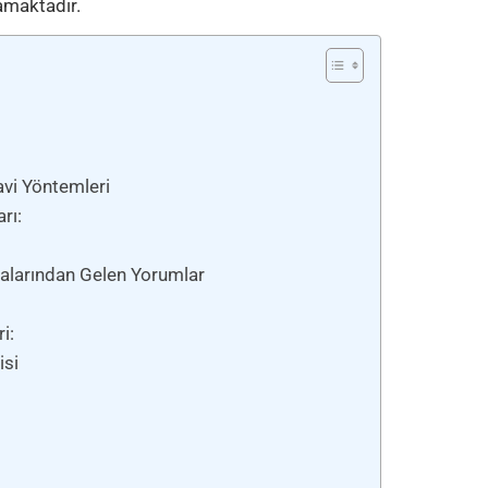
namaktadır.
avi Yöntemleri
rı:
talarından Gelen Yorumlar
i:
isi