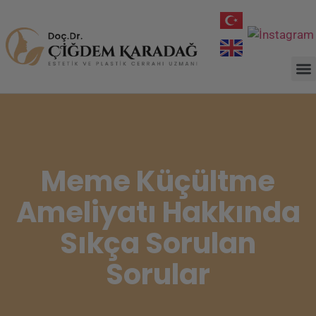
Meme Küçültme
Ameliyatı Hakkında
Sıkça Sorulan
Sorular