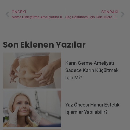
ÖNCEKI
SONRAKI
Meme Dikleştirme Ameliyatına İlişkin En Çok Sorulan 10 Soru
Saç Dökülmesi İçin Kök Hücre Tedavisi
Son Eklenen Yazılar
Karın Germe Ameliyatı
Sadece Karın Küçültmek
İçin Mi?
Yaz Öncesi Hangi Estetik
İşlemler Yapılabilir?