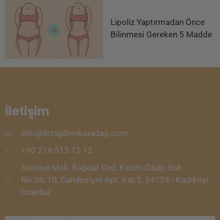
Lipoliz Yaptırmadan Önce
Bilinmesi Gereken 5 Madde
İletişim
info@drcigdemkaradag.com
+90 216 515 12 12
Suadiye Mah. Bağdat Cad, Kazım Özalp Sok.
No:38/10, Cumhuriyet Apt. Kat:5, 34734 - Kadıköy/
İstanbul