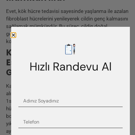
Evet, kök hücre tedavisi sayesinde yaşlanma ile azalan
fibroblast hücrelerini yenileyerek cildin genç kalmasını
sağlamak mümkündür. Bu süreç, cildin doğal
gençliğini ve tazeliğini geri kazanmasına ve uzun süre
korumasına olanak tanır.
Kök Hücre Tedavisi Ile
Estetik Amaçlı Cilt
Hızlı Randevu Al
Gençleştirme Nasıl Yapılır?
Karın cilt altı bölgeden özel liposuction tekniği ile
alınan yağlar yine özel işlemden geçirilerek (45dk-
1saat süren) kök hücre elde edilir. Elde edilen kök
hücre ince iğnelerle cilt altına enjekte edilir. 24 saat
boyunca hastanın kök hücre uygulanan bölgeyi
yıkamaması önerilir. Kök hücrenin etkinliği yaklaşık 3
ay sonra görülmekle birlikte bazı kişilerde 45. Günden