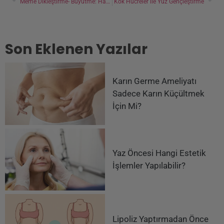
Meme Dikleştirme- Büyütme: Hangisi Size Uygun?
Kök Hücreler ile Yüz Gençleştirme
Son Eklenen Yazılar
Karın Germe Ameliyatı
Sadece Karın Küçültmek
İçin Mi?
Yaz Öncesi Hangi Estetik
İşlemler Yapılabilir?
Lipoliz Yaptırmadan Önce