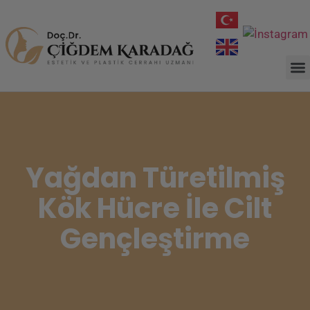
Yağdan Türetilmiş
Kök Hücre İle Cilt
Gençleştirme