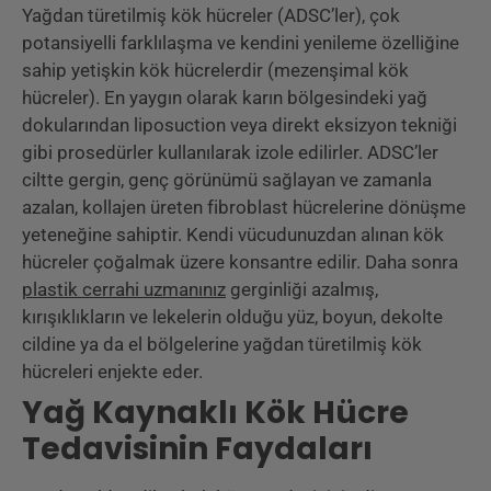
Yağdan türetilmiş kök hücreler (ADSC’ler), çok
potansiyelli farklılaşma ve kendini yenileme özelliğine
sahip yetişkin kök hücrelerdir (mezenşimal kök
hücreler). En yaygın olarak karın bölgesindeki yağ
dokularından liposuction veya direkt eksizyon tekniği
gibi prosedürler kullanılarak izole edilirler. ADSC’ler
ciltte gergin, genç görünümü sağlayan ve zamanla
azalan, kollajen üreten fibroblast hücrelerine dönüşme
yeteneğine sahiptir. Kendi vücudunuzdan alınan kök
hücreler çoğalmak üzere konsantre edilir. Daha sonra
plastik cerrahi uzmanınız
gerginliği azalmış,
kırışıklıkların ve lekelerin olduğu yüz, boyun, dekolte
cildine ya da el bölgelerine yağdan türetilmiş kök
hücreleri enjekte eder.
Yağ Kaynaklı Kök Hücre
Tedavisinin Faydaları