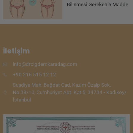
Bilinmesi Gereken 5 Madde
İletişim
info@drcigdemkaradag.com
+90 216 515 12 12
Suadiye Mah. Bağdat Cad, Kazım Özalp Sok.
No:38/10, Cumhuriyet Apt. Kat:5, 34734 - Kadıköy/
İstanbul